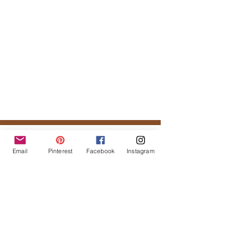
Tal vez te podría gustar...
Email
Pinterest
Facebook
Instagram
Productos
relacionados