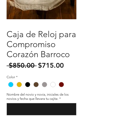
Caja de Reloj para
Compromiso
Corazón Barroco
Precio
Precio
 $850.00 
$715.00
de
Color
*
oferta
Nombre del novio y novia, iniciales de los
novios y fecha que llevara tu cajita:
*