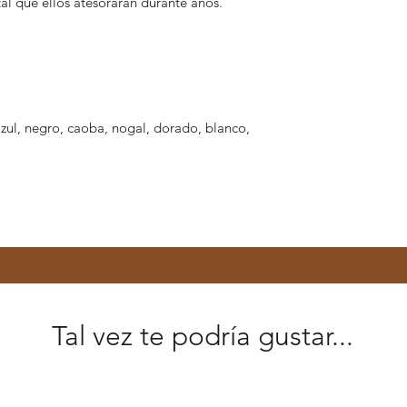
tal que ellos atesorarán durante años.
zul, negro, caoba, nogal, dorado, blanco,
Tal vez te podría gustar...