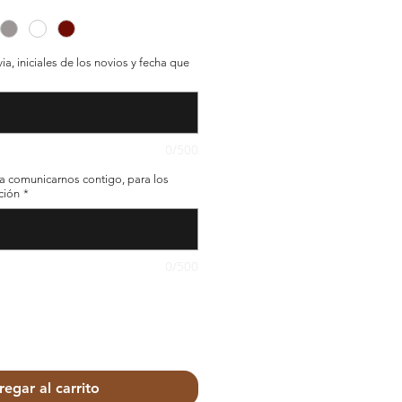
oferta
a, iniciales de los novios y fecha que
0/500
comunicarnos contigo, para los
ción
*
0/500
egar al carrito