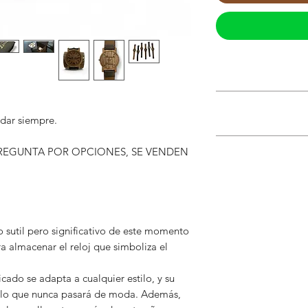
IMPORTANTE ACLAR
No incluye reloj.
ENVIOS CON DESCU
Personaliza tu caja,
MEXICANA
rdar siempre.
El tamaño para la 
error de 0 a 1 cm, 
Cotizamos el envío
PREGUNTA POR OPCIONES, SE VENDEN
VENTA DE RELOJ P
Debido a la diferenc
fabuloso descuento
posible que la image
Reloj de alta calida
artículo.
personalizados.
o sutil pero significativo de este momento
ra almacenar el reloj que simboliza el
icado se adapta a cualquier estilo, y su
alo que nunca pasará de moda. Además,