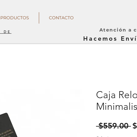
PRODUCTOS
CONTACTO
Atención a c
A DE
Hacemos Enví
Caja Rel
Minimali
P
 $559.00 
$