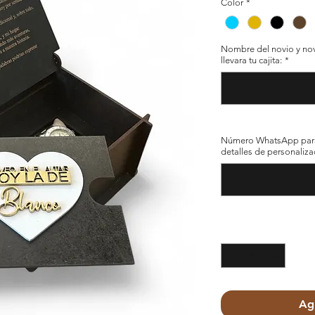
Color
*
Nombre del novio y novi
llevara tu cajita:
*
Número WhatsApp para 
detalles de personaliza
Cantidad
*
Agr