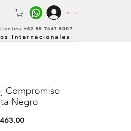
Iniciar sesión
lientes: +52 55 7447 5007
os Internacionales
oj Compromiso
sta Negro
recio
Precio
463.00
de