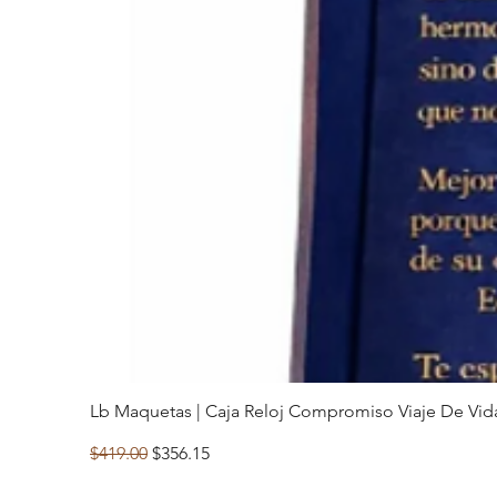
Lb Maquetas | Caja Reloj Compromiso Viaje De Vida
Precio
Precio de oferta
$419.00
$356.15