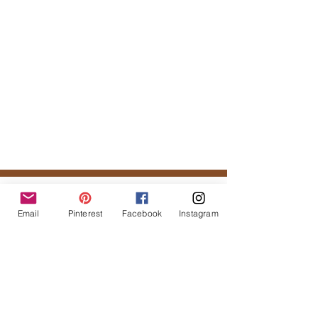
Tal vez te podría gustar...
Email
Pinterest
Facebook
Instagram
Productos
relacionados