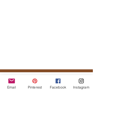
Tal vez te podría gustar...
Email
Pinterest
Facebook
Instagram
Productos
relacionados