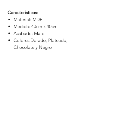
Características:
Material: MDF
Medida: 40cm x 40cm
Acabado: Mate
Colores:Dorado, Plateado,
Chocolate y Negro
ENVIOS CON DESCUENTOS A
TODA LA REPÚBLICA
MEXICANA
Cotizamos el envío de tu producto y
agregamos un fabuloso descuento.