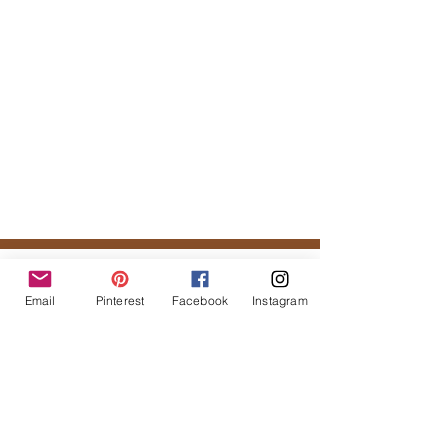
Tal vez te podría gustar...
Email
Pinterest
Facebook
Instagram
Productos
relacionados