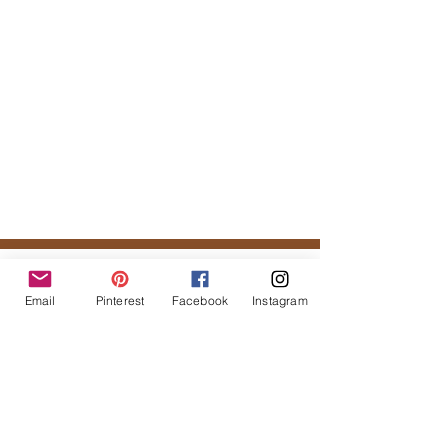
Tal vez te podría gustar...
Email
Pinterest
Facebook
Instagram
Productos
relacionados