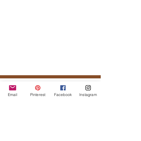
Tal vez te podría gustar...
Email
Pinterest
Facebook
Instagram
Productos
relacionados