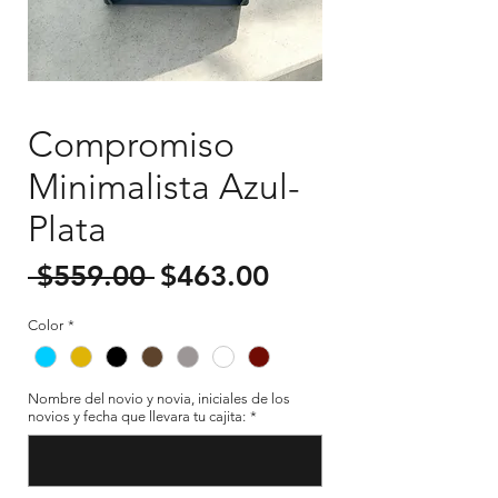
Compromiso
Minimalista Azul-
Plata
Precio
Precio
 $559.00 
$463.00
de
Color
*
oferta
Nombre del novio y novia, iniciales de los
novios y fecha que llevara tu cajita:
*