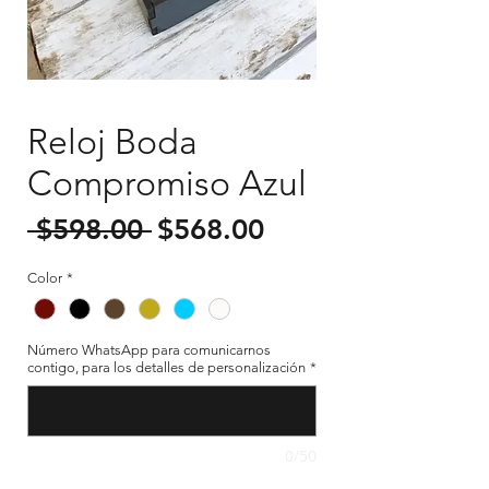
Reloj Boda
Compromiso Azul
Precio
Precio
 $598.00 
$568.00
de
Color
*
oferta
Número WhatsApp para comunicarnos
contigo, para los detalles de personalización
*
0/50