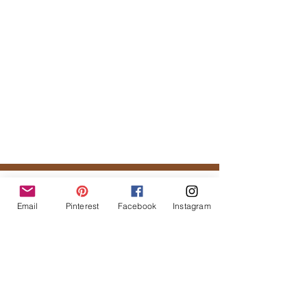
Tal vez te podría gustar...
Email
Pinterest
Facebook
Instagram
Productos
relacionados