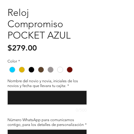
Reloj
Compromiso
POCKET AZUL
Precio
$279.00
Color
*
Nombre del novio y novia, iniciales de los
novios y fecha que llevara tu cajita:
*
0/500
Número WhatsApp para comunicarnos
contigo, para los detalles de personalización
*