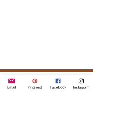
Tal vez te podría gustar...
Email
Pinterest
Facebook
Instagram
Productos
relacionados