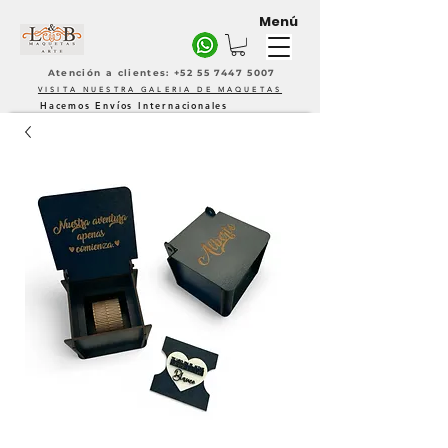
Menú
Atención a clientes: +52 55 7447 5007
VISITA NUESTRA GALERIA DE MAQUETAS
Hacemos Envíos Internacionales