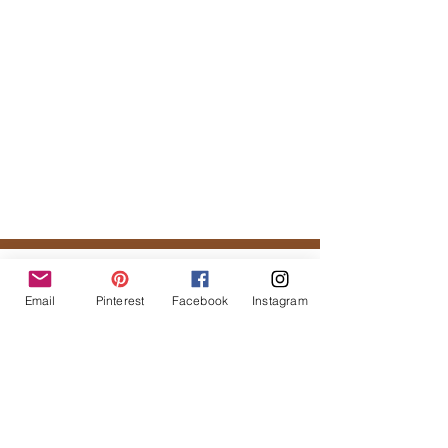
Tal vez te podría gustar...
Email
Pinterest
Facebook
Instagram
Productos
relacionados